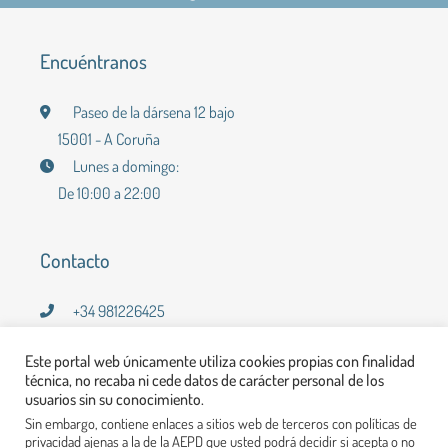
Encuéntranos
Paseo de la dársena 12 bajo
15001 - A Coruña
Lunes a domingo:
De 10:00 a 22:00
Contacto
+34 981226425
cafeladarsenabar@gmail.com
Este portal web únicamente utiliza cookies propias con finalidad
técnica, no recaba ni cede datos de carácter personal de los
usuarios sin su conocimiento.
Enlaces de interés
Sin embargo, contiene enlaces a sitios web de terceros con políticas de
privacidad ajenas a la de la AEPD que usted podrá decidir si acepta o no